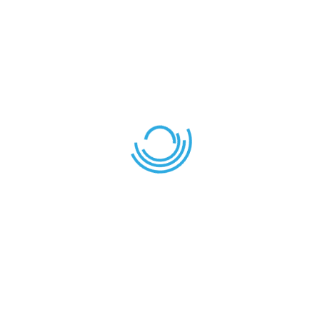
COURRIEL
info@aideplus.com
ADRESSE:
9647 Basile-Routhier, Montréal, Qc, H2C2C1
(à côté du Metro Sauvé)
Depuis 2021, les rencontres d’évaluation pour les adultes
et les suivis se font en ligne (Zoom).
Votre nom (obligatoire)
Votre adresse de messagerie (obligatoire)